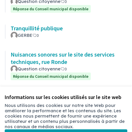
Question citoyenne
0
Réponse du Conseil municipal disponible
Tranquillité publique
GERBE
0
Nuisances sonores sur le site des services
techniques, rue Ronde
Question citoyenne
0
Réponse du Conseil municipal disponible
Voir toutes les questions retirées
Informations sur les cookies utilisés sur le site web
Nous utilisons des cookies sur notre site Web pour
améliorer la performance et les contenus du site. Les
Conditions d'utilisation
cookies nous permettent de fournir une expérience
Paramètres des cookies
utilisateur et un contenu plus personnalisés à partir de
Chambéry sur X
Chambéry sur Facebook
Chambéry sur Instagram
nos canaux de médias sociaux.
(Lien externe)
(Lien externe)
(Lien externe)