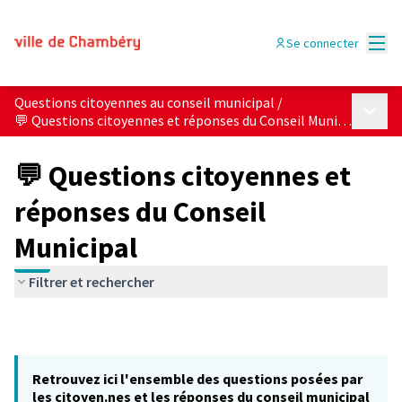
Menu
Se connecter
Questions citoyennes au conseil municipal
/
Menu p
💬 Questions citoyennes et réponses du Conseil Municipal
💬 Questions citoyennes et
réponses du Conseil
Municipal
Filtrer et rechercher
Retrouvez ici l'ensemble des questions posées par
les citoyen.nes et les réponses du conseil municipal