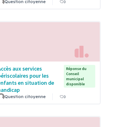
Question citoyenne
0
Accès aux services
Réponse du
Conseil
périscolaires pour les
municipal
enfants en situation de
disponible
handicap
Question citoyenne
0