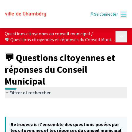
Menu
Se connecter
Questions citoyennes au conseil municipal
/
Menu p
💬 Questions citoyennes et réponses du Conseil Municipal
💬 Questions citoyennes et
réponses du Conseil
Municipal
Filtrer et rechercher
Retrouvez ici l'ensemble des questions posées par
les citoyen.nes et les réponses du conseil municipal