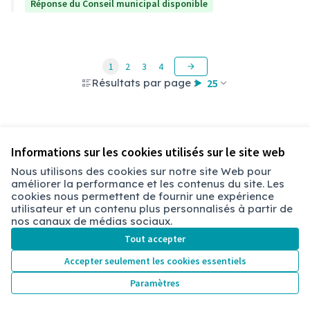
Réponse du Conseil municipal disponible
1
2
3
4
Résultats par page :
25
Voir toutes les questions retirées
Informations sur les cookies utilisés sur le site web
Nous utilisons des cookies sur notre site Web pour
améliorer la performance et les contenus du site. Les
Conditions d'utilisation
cookies nous permettent de fournir une expérience
Paramètres des cookies
utilisateur et un contenu plus personnalisés à partir de
Chambéry sur X
Chambéry sur Facebook
Chambéry sur Instagram
nos canaux de médias sociaux.
(Lien externe)
(Lien externe)
(Lien externe)
Tout accepter
Accepter seulement les cookies essentiels
Licence Cre
(Lien extern
Paramètres
(Lien externe)
Site réalisé grâce au
logiciel libre Decidim
.
(Lien externe)