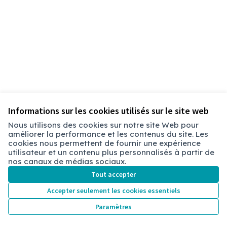
Informations sur les cookies utilisés sur le site web
Nous utilisons des cookies sur notre site Web pour
améliorer la performance et les contenus du site. Les
Conditions d'utilisation
cookies nous permettent de fournir une expérience
Paramètres des cookies
utilisateur et un contenu plus personnalisés à partir de
Chambéry sur X
Chambéry sur Facebook
Chambéry sur Instagram
nos canaux de médias sociaux.
(Lien externe)
(Lien externe)
(Lien externe)
Tout accepter
Accepter seulement les cookies essentiels
Licence Cre
(Lien extern
Paramètres
(Lien externe)
Site réalisé grâce au
logiciel libre Decidim
.
(Lien externe)