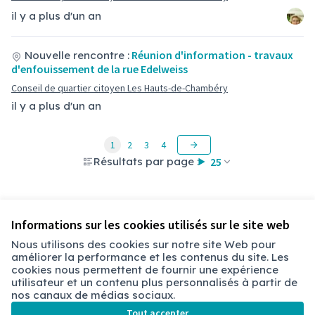
il y a plus d'un an
Réunion d'information - travaux
Nouvelle rencontre :
d'enfouissement de la rue Edelweiss
Conseil de quartier citoyen Les Hauts-de-Chambéry
il y a plus d'un an
1
2
3
4
Résultats par page :
25
Informations sur les cookies utilisés sur le site web
Nous utilisons des cookies sur notre site Web pour
améliorer la performance et les contenus du site. Les
Conditions d'utilisation
cookies nous permettent de fournir une expérience
Paramètres des cookies
utilisateur et un contenu plus personnalisés à partir de
Chambéry sur X
Chambéry sur Facebook
Chambéry sur Instagram
nos canaux de médias sociaux.
(Lien externe)
(Lien externe)
(Lien externe)
Tout accepter