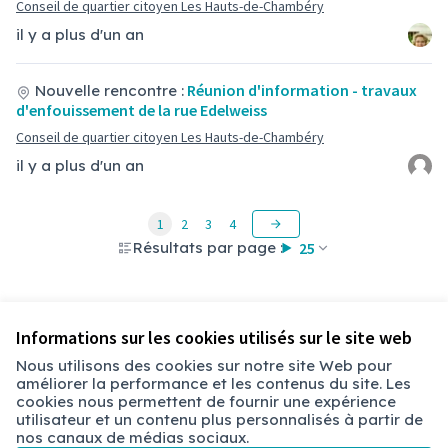
Conseil de quartier citoyen Les Hauts-de-Chambéry
il y a plus d'un an
Réunion d'information - travaux
Nouvelle rencontre :
d'enfouissement de la rue Edelweiss
Conseil de quartier citoyen Les Hauts-de-Chambéry
il y a plus d'un an
1
2
3
4
Résultats par page :
25
Informations sur les cookies utilisés sur le site web
Nous utilisons des cookies sur notre site Web pour
améliorer la performance et les contenus du site. Les
Conditions d'utilisation
cookies nous permettent de fournir une expérience
Paramètres des cookies
utilisateur et un contenu plus personnalisés à partir de
Chambéry sur X
Chambéry sur Facebook
Chambéry sur Instagram
nos canaux de médias sociaux.