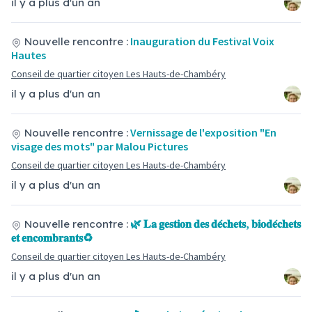
il y a plus d'un an
Inauguration du Festival Voix
Nouvelle rencontre :
Hautes
Conseil de quartier citoyen Les Hauts-de-Chambéry
il y a plus d'un an
Vernissage de l'exposition "En
Nouvelle rencontre :
visage des mots" par Malou Pictures
Conseil de quartier citoyen Les Hauts-de-Chambéry
il y a plus d'un an
🌿 𝐋𝐚 𝐠𝐞𝐬𝐭𝐢𝐨𝐧 𝐝𝐞𝐬 𝐝𝐞́𝐜𝐡𝐞𝐭𝐬, 𝐛𝐢𝐨𝐝𝐞́𝐜𝐡𝐞𝐭𝐬
Nouvelle rencontre :
𝐞𝐭 𝐞𝐧𝐜𝐨𝐦𝐛𝐫𝐚𝐧𝐭𝐬♻️
Conseil de quartier citoyen Les Hauts-de-Chambéry
il y a plus d'un an