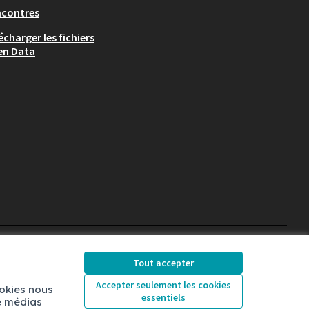
ncontres
écharger les fichiers
en Data
Chambéry sur X
Chambéry sur Facebook
Chambéry sur Instag
Tout accepter
(Lien externe)
(Lien externe)
(Lien externe)
Accepter seulement les cookies
ookies nous
essentiels
de médias