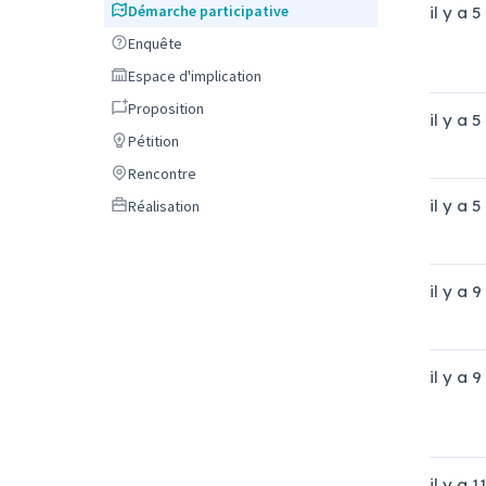
Démarche participative
Démarche participative
il y a 
Enquête
Enquête
Espace d'implication
Espace d'implication
Proposition
Proposition
il y a 
Pétition
Pétition
Rencontre
Rencontre
Réalisation
il y a 
Réalisation
il y a 
il y a 
il y a 