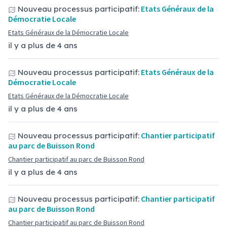
Etats Généraux de la
Nouveau processus participatif:
Démocratie Locale
Etats Généraux de la Démocratie Locale
il y a plus de 4 ans
Etats Généraux de la
Nouveau processus participatif:
Démocratie Locale
Etats Généraux de la Démocratie Locale
il y a plus de 4 ans
Chantier participatif
Nouveau processus participatif:
au parc de Buisson Rond
Chantier participatif au parc de Buisson Rond
il y a plus de 4 ans
Chantier participatif
Nouveau processus participatif:
au parc de Buisson Rond
Chantier participatif au parc de Buisson Rond