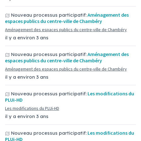
Aménagement des
Nouveau processus participatif:
espaces publics du centre-ville de Chambéry
Aménagement des espaces publics du centre-ville de Chambéry
il y a environ 3 ans
Aménagement des
Nouveau processus participatif:
espaces publics du centre-ville de Chambéry
Aménagement des espaces publics du centre-ville de Chambéry
il y a environ 3 ans
Les modifications du
Nouveau processus participatif:
PLUi-HD
Les modifications du PLUi-HD
il y a environ 3 ans
Les modifications du
Nouveau processus participatif:
PLUi-HD