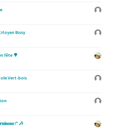
ée
citoyen Bissy
n fête 🌳
cole Vert-bois
ion
𝐢𝐬𝐨𝐧𝐬 !" 🎶