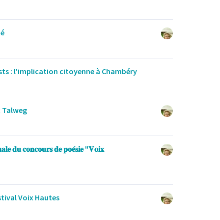
té
ts : l'implication citoyenne à Chambéry
x Talweg
𝐚𝐥𝐞 𝐝𝐮 𝐜𝐨𝐧𝐜𝐨𝐮𝐫𝐬 𝐝𝐞 𝐩𝐨𝐞́𝐬𝐢𝐞 "𝐕𝐨𝐢𝐱
tival Voix Hautes