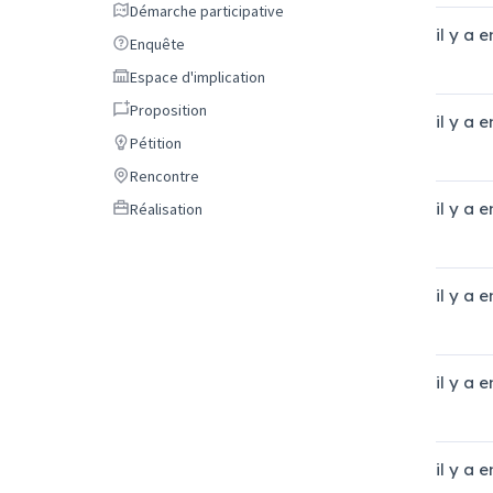
Démarche participative
Démarche participative
il y a 
Enquête
Enquête
Espace d'implication
Espace d'implication
Proposition
Proposition
il y a 
Pétition
Pétition
Rencontre
Rencontre
Réalisation
il y a 
Réalisation
il y a 
il y a 
il y a 