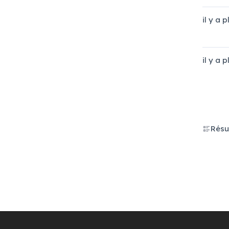
il y a 
il y a 
Résu