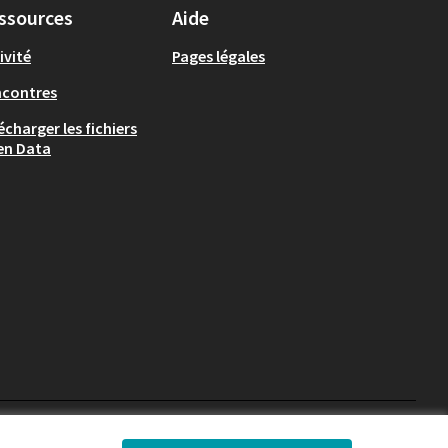
ssources
Aide
ivité
Pages légales
ncontres
écharger les fichiers
en Data
Chambéry sur X
Chambéry sur Facebook
Chambéry sur Instag