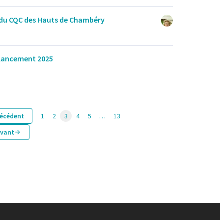
 du CQC des Hauts de Chambéry
 lancement 2025
écédent
1
2
3
4
5
…
13
ivant