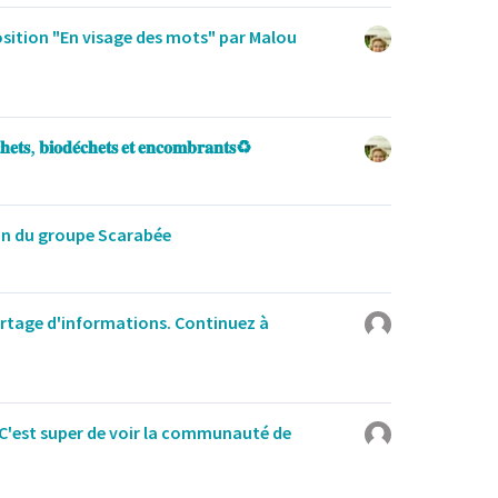
osition "En visage des mots" par Malou
𝐡𝐞𝐭𝐬, 𝐛𝐢𝐨𝐝𝐞́𝐜𝐡𝐞𝐭𝐬 𝐞𝐭 𝐞𝐧𝐜𝐨𝐦𝐛𝐫𝐚𝐧𝐭𝐬♻️
on du groupe Scarabée
artage d'informations. Continuez à
C'est super de voir la communauté de