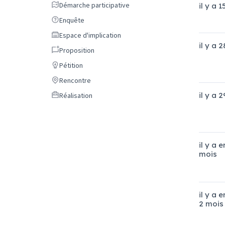
Démarche participative
Démarche participative
il y a 1
Enquête
Enquête
Espace d'implication
Espace d'implication
il y a 2
Proposition
Proposition
Pétition
Pétition
Rencontre
Rencontre
Réalisation
il y a 2
Réalisation
il y a 
mois
il y a 
2 mois