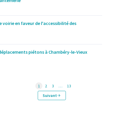
Chantemerle
oirie en faveur de l'accessibilité des
 déplacements piétons à Chambéry-le-Vieux
1
2
3
…
13
Suivant