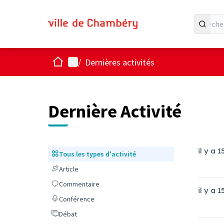
Accueil
Menu principal
/
Dernières activités
Dernière Activité
il y a 1
Tous les types d'activité
Tous les types d'activité
Article
Article
Commentaire
Commentaire
il y a 1
Conférence
Conférence
Débat
Débat