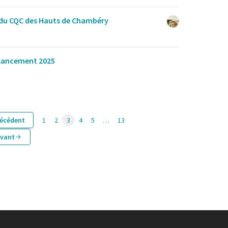
 du CQC des Hauts de Chambéry
 lancement 2025
écédent
1
2
3
4
5
…
13
ivant