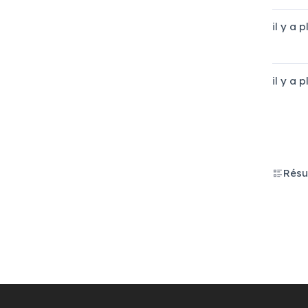
il y a 
il y a 
Résu