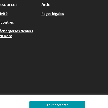
ssources
Aide
ivité
Pages légales
ncontres
écharger les fichiers
en Data
Chambéry sur X
Chambéry sur Facebook
Chambéry sur Instag
Tout accepter
(Lien externe)
(Lien externe)
(Lien externe)