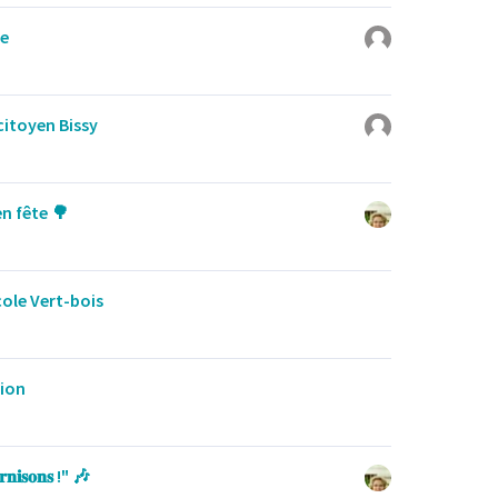
ée
citoyen Bissy
n fête 🌳
cole Vert-bois
ion
𝐢𝐬𝐨𝐧𝐬 !" 🎶