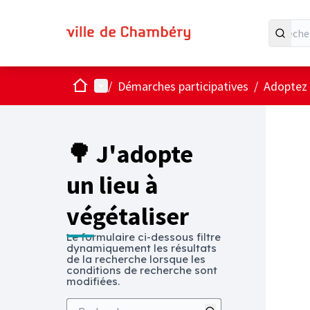
Accueil
Menu principal
/
Démarches participatives
/
Adoptez u
Passer
L'élémen
+
−
🌳 J'adopte
un lieu à
végétaliser
Le formulaire ci-dessous filtre
dynamiquement les résultats
de la recherche lorsque les
conditions de recherche sont
modifiées.