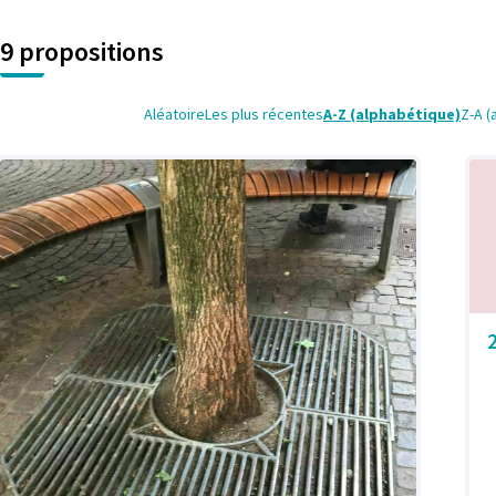
9 propositions
Aléatoire
Les plus récentes
A-Z (alphabétique)
Z-A (