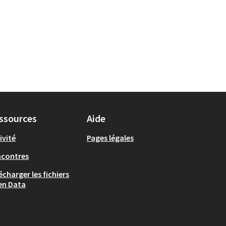
ssources
Aide
ivité
Pages légales
ncontres
écharger les fichiers
en Data