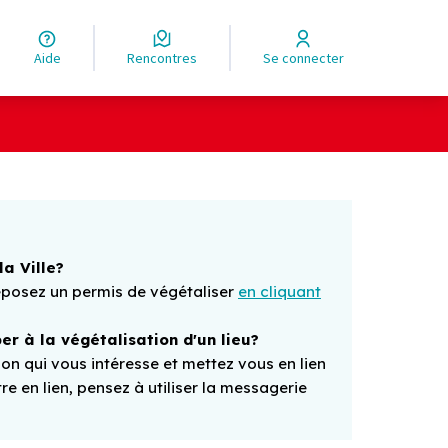
Aide
Rencontres
Se connecter
Leaflet
|
©
OpenStreetMap
contributors
ge comme des points de carte. L'élément peut être utilisé ave
la Ville?
déposez un permis de végétaliser
en cliquant
er à la végétalisation d'un lieu?
n qui vous intéresse et mettez vous en lien
re en lien, pensez à utiliser la messagerie