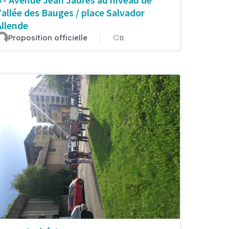
l'allée des Bauges / place Salvador
Allende
Proposition officielle
0