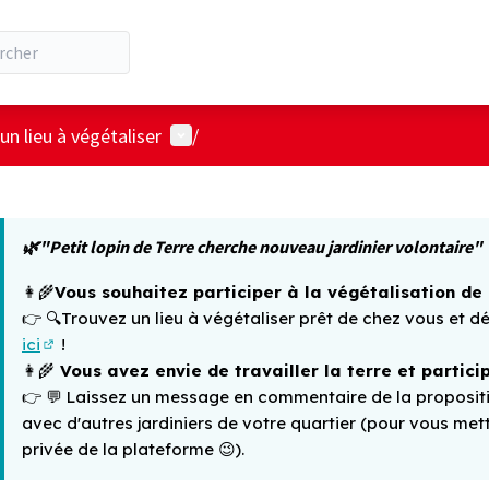
Menu utilisateur
n lieu à végétaliser
/
 la carte
t suivant est une carte qui présente les éléments de cette pa
🌿"Petit lopin de Terre cherche nouveau jardinier volontaire"
👩‍🌾
Vous souhaitez participer à la végétalisation de 
👉 🔍
Trouvez un lieu à végétaliser prêt de chez vous et 
ici
!
(Lien externe)
👩‍🌾
Vous avez envie de travailler la terre et particip
👉 💬
Laissez un message en commentaire de la propositio
avec d'autres jardiniers de votre quartier (pour vous mett
privée de la plateforme
😉)
.