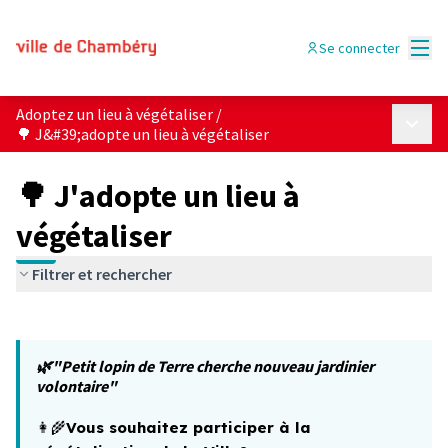
Menu
Se connecter
Adoptez un lieu à végétaliser
/
Menu p
🌳 J&#39;adopte un lieu à végétaliser
🌳 J'adopte un lieu à
végétaliser
Filtrer et rechercher
Passer la carte
Leaflet
|
©
OpenStreetMap
contributors
L'élément suivant est une carte qui présente les éléments 
+
🌿"Petit lopin de Terre cherche nouveau jardinier
−
volontaire"
👩‍🌾
Vous souhaitez participer à la