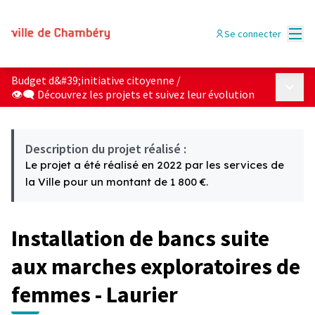
Menu
Se connecter
Budget d&#39;initiative citoyenne
/
Menu p
👁‍🗨 Découvrez les projets et suivez leur évolution
Description du projet réalisé :
Le projet a été réalisé en 2022 par les services de
la Ville pour un montant de 1 800 €.
Installation de bancs suite
aux marches exploratoires de
femmes - Laurier