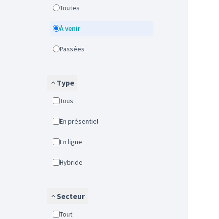
Toutes
À venir
Passées
Type
Tous
En présentiel
En ligne
Hybride
Secteur
Tout