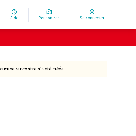
Aide
Rencontres
Se connecter
Leaflet
|
©
OpenStreetMap
contributors
ge comme des points de carte. L'élément peut être utilisé ave
aucune rencontre n'a été créée.