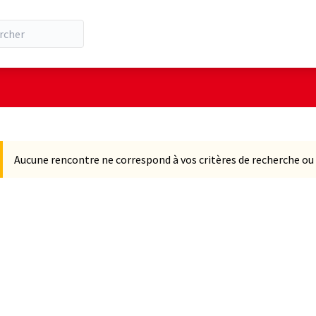
 la carte
t suivant est une carte qui présente les éléments de cette pa
Aucune rencontre ne correspond à vos critères de recherche ou 