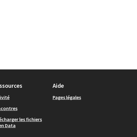
ssources
Aide
ivité
Pages légales
ncontres
écharger les fichiers
en Data