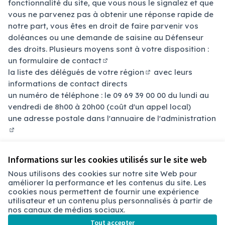
fonctionnalité du site, que vous nous le signalez et que
vous ne parvenez pas à obtenir une réponse rapide de
notre part, vous êtes en droit de faire parvenir vos
doléances ou une demande de saisine au Défenseur
des droits. Plusieurs moyens sont à votre disposition :
un
formulaire de contact
(Lien externe)
la
liste des délégués de votre région
avec leurs
(Lien externe)
informations de contact directs
un numéro de téléphone : le 09 69 39 00 00 du lundi au
vendredi de 8h00 à 20h00 (coût d'un appel local)
une adresse postale dans
l'annuaire de l'administration
(Lien externe)
Informations sur les cookies utilisés sur le site web
Nous utilisons des cookies sur notre site Web pour
améliorer la performance et les contenus du site. Les
Conditions d'utilisation
cookies nous permettent de fournir une expérience
Paramètres des cookies
utilisateur et un contenu plus personnalisés à partir de
Chambéry sur X
Chambéry sur Facebook
Chambéry sur Instagram
nos canaux de médias sociaux.
(Lien externe)
(Lien externe)
(Lien externe)
Tout accepter