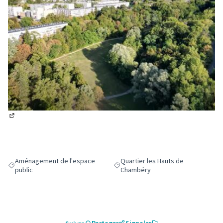
(Lien externe)
Aménagement de l'espace
Quartier les Hauts de
Filtrer les résultats de la catégorie : Aménagement de l'espace public
Filtrer les résultats pour le secteur
public
Chambéry