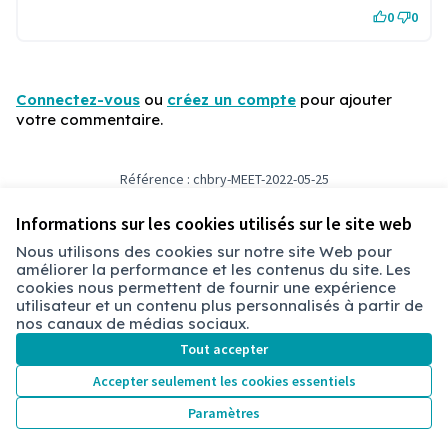
0
0
Connectez-vous
ou
créez un compte
pour ajouter
votre commentaire.
Référence : chbry-MEET-2022-05-25
Numéro de version 9
(sur 9)
voir les autres versions
Ajouter au calendrier
Informations sur les cookies utilisés sur le site web
Nous utilisons des cookies sur notre site Web pour
améliorer la performance et les contenus du site. Les
Conditions d'utilisation
cookies nous permettent de fournir une expérience
Paramètres des cookies
utilisateur et un contenu plus personnalisés à partir de
Chambéry sur X
Chambéry sur Facebook
Chambéry sur Instagram
nos canaux de médias sociaux.
(Lien externe)
(Lien externe)
(Lien externe)
Tout accepter
Accepter seulement les cookies essentiels
Licence Cre
(Lien extern
Paramètres
(Lien externe)
Site réalisé grâce au
logiciel libre Decidim
.
(Lien externe)