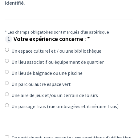
identifié.
* Les champs obligatoires sont marqués d'un astérisque
Champ obligatoir
Si
Votre expérience concerne :
*
vous
êtes
Un espace culturel et / ou une bibliothèque
humain,
Un lieu associatif ou équipement de quartier
ignorez
ce
Un lieu de baignade ou une piscine
champ
Un parc ou autre espace vert
Une aire de jeux et/ou un terrain de loisirs
Un passage frais (rue ombragées et itinéraire frais)
En participant, vous acceptez ces conditions d'utilisation