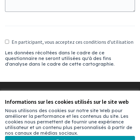
En participant, vous acceptez ces conditions d'utilisation
Les données récoltées dans le cadre de ce
questionnaire ne seront utilisées qu'à des fins
d'analyse dans le cadre de cette cartographie.
Conditions d'utilisation
Paramètres des cookies
Informations sur les cookies utilisés sur le site web
Chambéry sur X
Chambéry sur Facebook
Chambéry sur Instagram
Nous utilisons des cookies sur notre site Web pour
(Lien externe)
(Lien externe)
(Lien externe)
améliorer la performance et les contenus du site. Les
cookies nous permettent de fournir une expérience
utilisateur et un contenu plus personnalisés à partir de
Licence Cre
(Lien extern
nos canaux de médias sociaux.
(Lien externe)
Site réalisé grâce au
logiciel libre Decidim
.