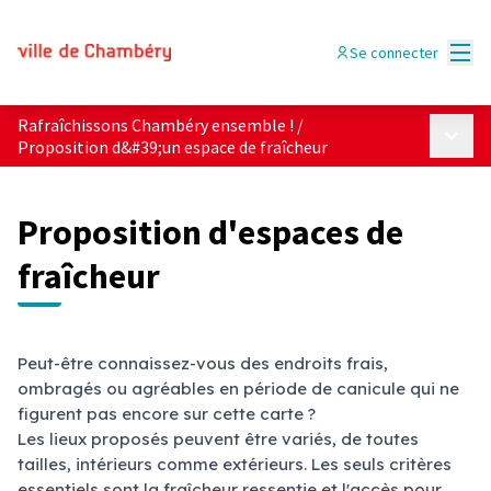
Menu
Se connecter
Rafraîchissons Chambéry ensemble !
/
Menu p
Proposition d&#39;un espace de fraîcheur
Proposition d'espaces de
fraîcheur
Peut-être connaissez-vous des endroits frais,
ombragés ou agréables en période de canicule qui ne
figurent pas encore sur cette carte ?
Les lieux proposés peuvent être variés, de toutes
tailles, intérieurs comme extérieurs. Les seuls critères
essentiels sont la fraîcheur ressentie et l'accès pour