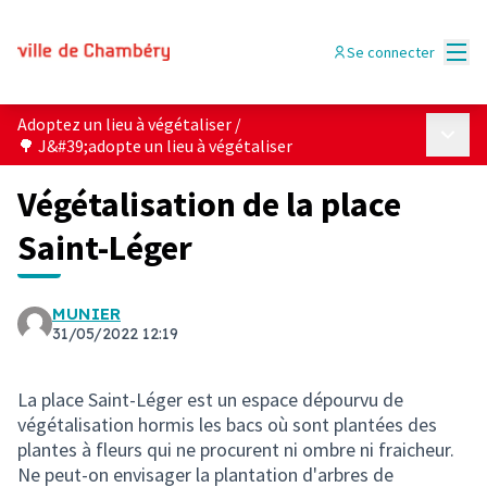
Menu
Se connecter
Adoptez un lieu à végétaliser
/
Menu p
🌳 J&#39;adopte un lieu à végétaliser
Végétalisation de la place
Saint-Léger
MUNIER
31/05/2022 12:19
La place Saint-Léger est un espace dépourvu de
végétalisation hormis les bacs où sont plantées des
plantes à fleurs qui ne procurent ni ombre ni fraicheur.
Ne peut-on envisager la plantation d'arbres de