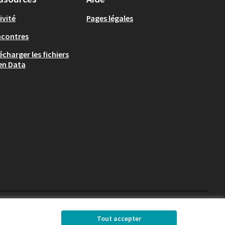
ivité
Pages légales
ncontres
écharger les fichiers
en Data
Chambéry sur X
Chambéry sur Facebook
Chambéry sur Instag
Tout accepter
(Lien externe)
(Lien externe)
(Lien externe)