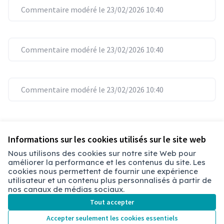
Commentaire modéré le 23/02/2026 10:40
Commentaire modéré le 23/02/2026 10:40
Commentaire modéré le 23/02/2026 10:40
Référence : chbry-PROP-2021-06-13
Vérifiez l'empreinte numérique
Informations sur les cookies utilisés sur le site web
Nous utilisons des cookies sur notre site Web pour
améliorer la performance et les contenus du site. Les
Conditions d'utilisation
cookies nous permettent de fournir une expérience
Paramètres des cookies
utilisateur et un contenu plus personnalisés à partir de
Chambéry sur X
Chambéry sur Facebook
Chambéry sur Instagram
nos canaux de médias sociaux.
(Lien externe)
(Lien externe)
(Lien externe)
Tout accepter
Accepter seulement les cookies essentiels