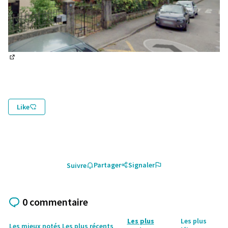
(Lien externe)
Like
Partager
Signaler
Suivre
0 commentaire
Les plus
Les plus
Les mieux notés
Les plus récents