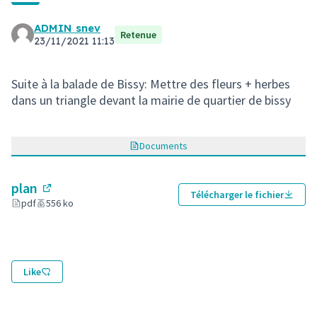
ADMIN snev
Retenue
23/11/2021 11:13
Suite à la balade de Bissy: Mettre des fleurs + herbes
dans un triangle devant la mairie de quartier de bissy
Documents
plan
Télécharger le fichier
(Lien externe)
pdf
556 ko
Like