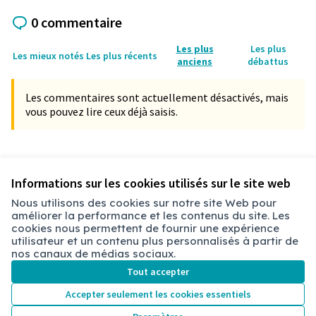
0 commentaire
Les plus
Les plus
Les mieux notés
Les plus récents
anciens
débattus
Les commentaires sont actuellement désactivés, mais
vous pouvez lire ceux déjà saisis.
Référence : chbry-PROP-2021-11-96
Vérifiez l'empreinte numérique
Informations sur les cookies utilisés sur le site web
Nous utilisons des cookies sur notre site Web pour
améliorer la performance et les contenus du site. Les
Conditions d'utilisation
cookies nous permettent de fournir une expérience
Paramètres des cookies
utilisateur et un contenu plus personnalisés à partir de
Chambéry sur X
Chambéry sur Facebook
Chambéry sur Instagram
nos canaux de médias sociaux.
(Lien externe)
(Lien externe)
(Lien externe)
Tout accepter
Accepter seulement les cookies essentiels
Licence Cre
(Lien extern