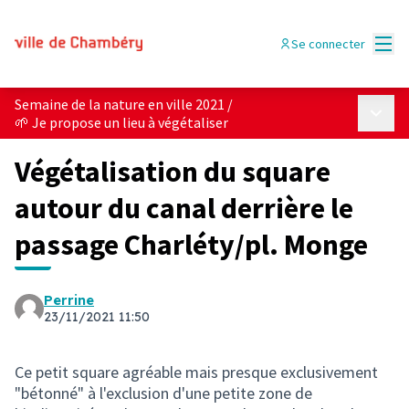
Menu
Se connecter
Semaine de la nature en ville 2021
/
Menu p
🌱 Je propose un lieu à végétaliser
Végétalisation du square
autour du canal derrière le
passage Charléty/pl. Monge
Perrine
23/11/2021 11:50
Ce petit square agréable mais presque exclusivement
"bétonné" à l'exclusion d'une petite zone de