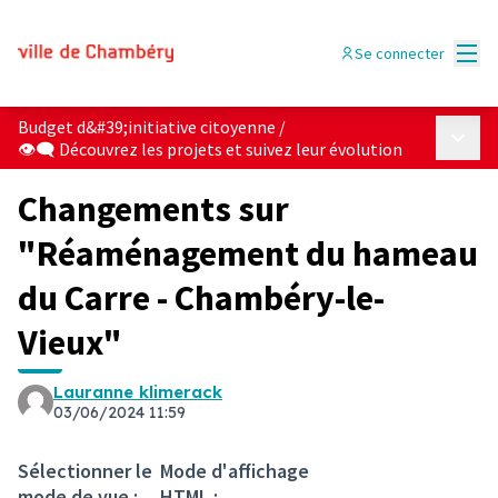
Menu
Se connecter
Budget d&#39;initiative citoyenne
/
Menu p
👁‍🗨 Découvrez les projets et suivez leur évolution
Changements sur
"Réaménagement du hameau
du Carre - Chambéry-le-
Vieux"
Lauranne klimerack
03/06/2024 11:59
Sélectionner le
Mode d'affichage
mode de vue :
HTML :