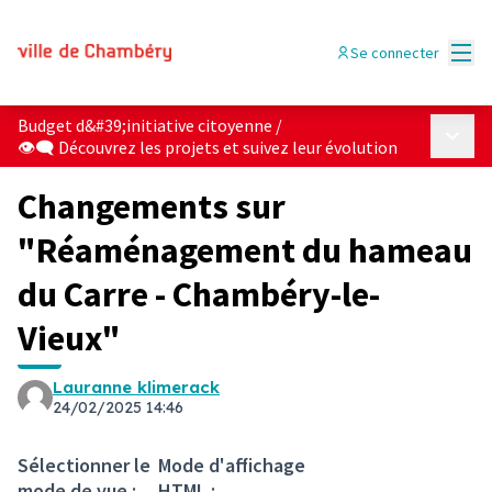
Menu
Se connecter
Budget d&#39;initiative citoyenne
/
Menu p
👁‍🗨 Découvrez les projets et suivez leur évolution
Changements sur
"Réaménagement du hameau
du Carre - Chambéry-le-
Vieux"
Lauranne klimerack
24/02/2025 14:46
Sélectionner le
Mode d'affichage
mode de vue :
HTML :