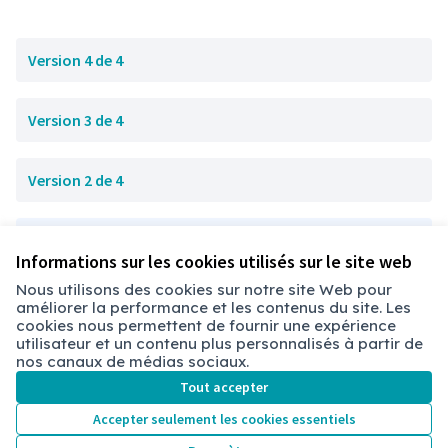
Version 4 de 4
Version 3 de 4
Version 2 de 4
Version 1 de 4
Informations sur les cookies utilisés sur le site web
Nous utilisons des cookies sur notre site Web pour
améliorer la performance et les contenus du site. Les
Conditions d'utilisation
cookies nous permettent de fournir une expérience
Paramètres des cookies
utilisateur et un contenu plus personnalisés à partir de
Chambéry sur X
Chambéry sur Facebook
Chambéry sur Instagram
nos canaux de médias sociaux.
(Lien externe)
(Lien externe)
(Lien externe)
Tout accepter
Accepter seulement les cookies essentiels
Licence Cre
(Lien extern