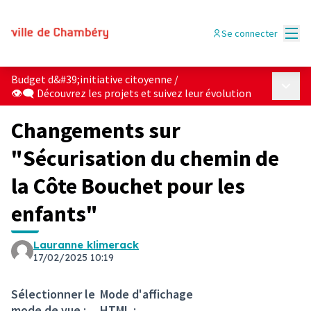
Menu
Se connecter
Budget d&#39;initiative citoyenne
/
Menu p
👁‍🗨 Découvrez les projets et suivez leur évolution
Changements sur
"Sécurisation du chemin de
la Côte Bouchet pour les
enfants"
Lauranne klimerack
17/02/2025 10:19
Sélectionner le
Mode d'affichage
mode de vue :
HTML :