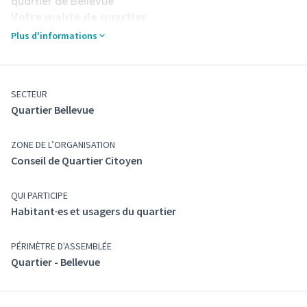
quartier de Bellevue
Votre mairie de quartier
Pour toute information ou pour rejoindre le conseil
Plus d'informations
de quartier citoyen :
📍 45 place Grenette
☎️ Tél. : 04 79 60 20 40
SECTEUR
📧
mairie.bellevue@mairie-chambery.fr
(S'ouvre dans un n
Quartier Bellevue
Les conseils de quartier citoyens, c'est quoi ?
🔍 Retrouvez plus de détails sur le fonctionnement des
conseils de quartier citoyens,
en cliquant ici
.
ZONE DE L’ORGANISATION
(S'ouvre dan
Conseil de Quartier Citoyen
QUI PARTICIPE
Habitant·es et usagers du quartier
PÉRIMÈTRE D'ASSEMBLÉE
Quartier - Bellevue