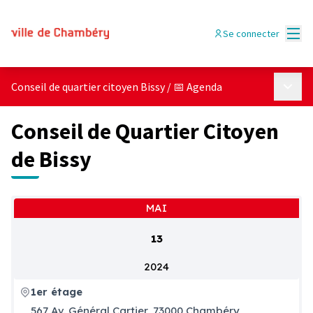
Menu
Se connecter
Menu p
Conseil de quartier citoyen Bissy
/
📅 Agenda
Conseil de Quartier Citoyen
de Bissy
MAI
13
2024
1er étage
567 Av. Général Cartier, 73000 Chambéry