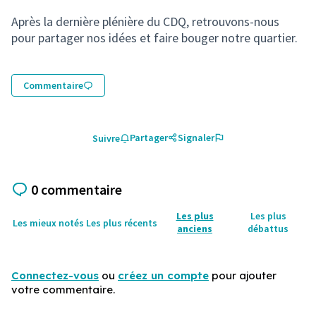
(Lien externe)
Après la dernière plénière du CDQ, retrouvons-nous
pour partager nos idées et faire bouger notre quartier.
Commentaire
Partager
Signaler
Suivre
0 commentaire
Les plus
Les plus
Les mieux notés
Les plus récents
anciens
débattus
Connectez-vous
ou
créez un compte
pour ajouter
votre commentaire.