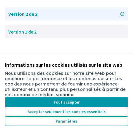
Version 2 de 2
Version 1 de 2
Informations sur les cookies utilisés sur le site web
Nous utilisons des cookies sur notre site Web pour
améliorer la performance et les contenus du site. Les
Conditions d'utilisation
cookies nous permettent de fournir une expérience
Paramètres des cookies
utilisateur et un contenu plus personnalisés à partir de
Chambéry sur X
Chambéry sur Facebook
Chambéry sur Instagram
nos canaux de médias sociaux.
(Lien externe)
(Lien externe)
(Lien externe)
Tout accepter
Accepter seulement les cookies essentiels
Licence Cre
(Lien extern
Paramètres
(Lien externe)
Site réalisé grâce au
logiciel libre Decidim
.
(Lien externe)