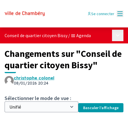
Menu
Se connecter
Menu p
Conseil de quartier citoyen Bissy
/
📅 Agenda
Changements sur "Conseil de
quartier citoyen Bissy"
christophe colonel
08/01/2026 20:24
Sélectionner le mode de vue :
Basculer l’affichage