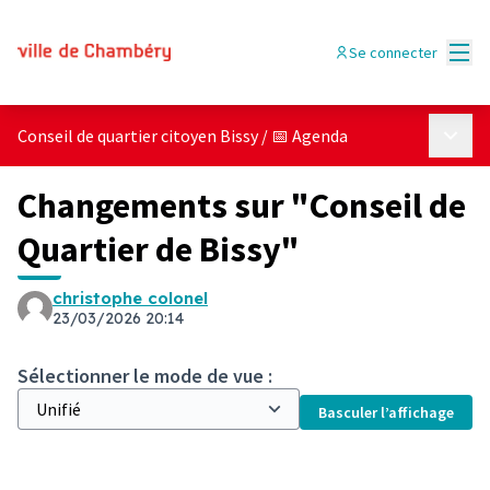
Menu
Se connecter
Menu p
Conseil de quartier citoyen Bissy
/
📅 Agenda
Changements sur "Conseil de
Quartier de Bissy"
christophe colonel
23/03/2026 20:14
Sélectionner le mode de vue :
Basculer l’affichage