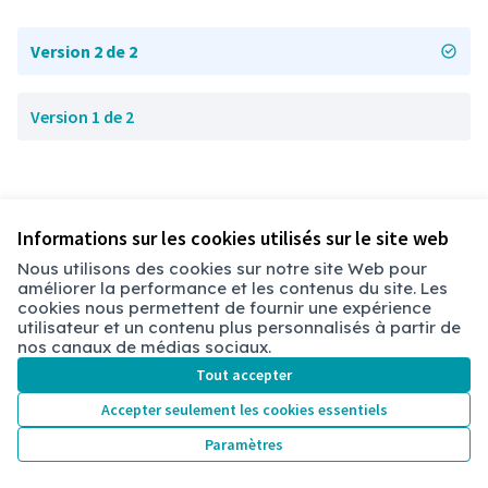
Version 2 de 2
Version 1 de 2
Informations sur les cookies utilisés sur le site web
Nous utilisons des cookies sur notre site Web pour
améliorer la performance et les contenus du site. Les
Conditions d'utilisation
cookies nous permettent de fournir une expérience
Paramètres des cookies
utilisateur et un contenu plus personnalisés à partir de
Chambéry sur X
Chambéry sur Facebook
Chambéry sur Instagram
nos canaux de médias sociaux.
(Lien externe)
(Lien externe)
(Lien externe)
Tout accepter
Accepter seulement les cookies essentiels
Licence Cre
(Lien extern
Paramètres
(Lien externe)
Site réalisé grâce au
logiciel libre Decidim
.
(Lien externe)