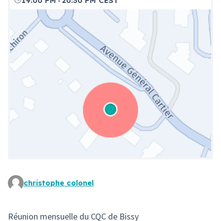
-
19:00 PM
20:30 PM CEST
christophe colonel
(Lien externe)
Réunion mensuelle du CQC de Bissy