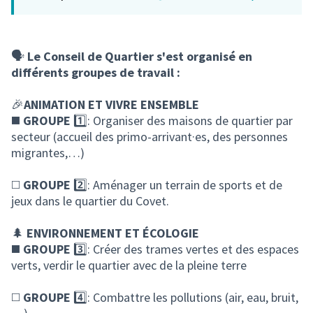
(S'ouvre
🗣️
Le Conseil de Quartier s'est organisé en
différents groupes de travail :
🎉
ANIMATION ET VIVRE ENSEMBLE
◼️
GROUPE
1️⃣: Organiser des maisons de quartier par
secteur (accueil des primo-arrivant·es, des personnes
migrantes,…)
◻️
GROUPE
2️⃣: Aménager un terrain de sports et de
jeux dans le quartier du Covet.
🌲
ENVIRONNEMENT ET ÉCOLOGIE
◼️
GROUPE
3️⃣: Créer des trames vertes et des espaces
verts, verdir le quartier avec de la pleine terre
◻️
GROUPE
4️⃣: Combattre les pollutions (air, eau, bruit,