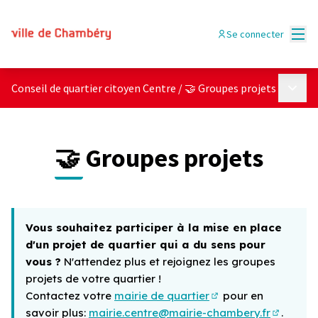
Menu
Se connecter
Menu p
Conseil de quartier citoyen Centre
/
🤝 Groupes projets
🤝 Groupes projets
Vous souhaitez participer à la mise en place
d'un projet de quartier qui a du sens pour
vous ?
N'attendez plus et rejoignez les groupes
projets de votre quartier !
Contactez votre
mairie de quartier
pour en
(Lien externe)
savoir plus:
mairie.centre@mairie-chambery.fr
.