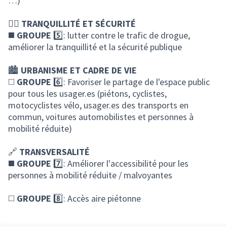
…)
👮‍♀️
TRANQUILLITÉ ET SÉCURITÉ
◼️
GROUPE
5️⃣: lutter contre le trafic de drogue,
améliorer la tranquillité et la sécurité publique
🏙️
URBANISME ET CADRE DE VIE
◻️
GROUPE
6️⃣: Favoriser le partage de l'espace public
pour tous les usager.es (piétons, cyclistes,
motocyclistes vélo, usager.es des transports en
commun, voitures automobilistes et personnes à
mobilité réduite)
🔗
TRANSVERSALITÉ
◼️
GROUPE
7️⃣: Améliorer l'accessibilité pour les
personnes à mobilité réduite / malvoyantes
◻️
GROUPE
8️⃣: Accès aire piétonne