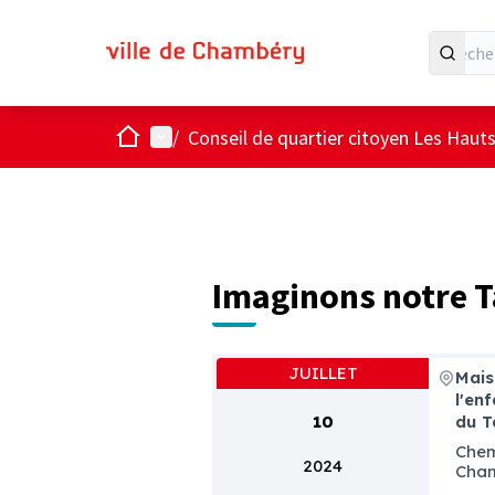
Accueil
Menu principal
/
Conseil de quartier citoyen Les Hau
Imaginons notre 
JUILLET
Mais
l'en
10
du T
Chem
2024
Cha