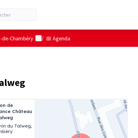
Menu utilisateur
ts-de-Chambéry
/
📅 Agenda
Talweg
on de
fance Château
alweg
in du Talweg,
mbéry