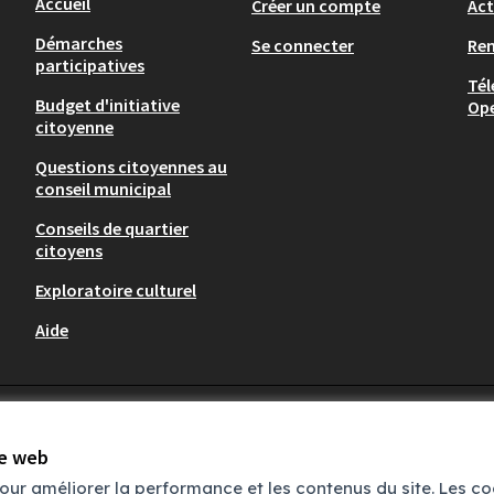
Accueil
Créer un compte
Act
Démarches
Se connecter
Re
participatives
Tél
Budget d'initiative
Op
citoyenne
Questions citoyennes au
conseil municipal
Conseils de quartier
citoyens
Exploratoire culturel
Aide
te web
pour améliorer la performance et les contenus du site. Les c