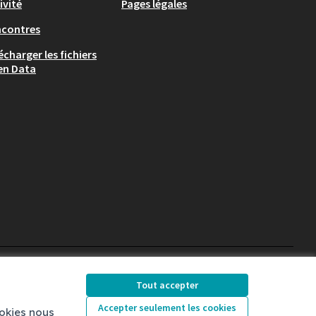
ivité
Pages légales
ncontres
écharger les fichiers
en Data
Chambéry sur X
Chambéry sur Facebook
Chambéry sur Instag
Tout accepter
(Lien externe)
(Lien externe)
(Lien externe)
Accepter seulement les cookies
ookies nous