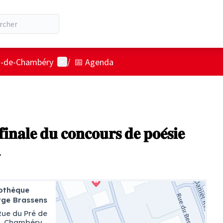
Menu utilisateur
ts-de-Chambéry
/
📅 Agenda
𝐢𝐧𝐚𝐥𝐞 𝐝𝐮 𝐜𝐨𝐧𝐜𝐨𝐮𝐫𝐬 𝐝𝐞 𝐩𝐨𝐞́𝐬𝐢𝐞

iothèque
ge Brassens
Rue du Pré de
e, Chambéry