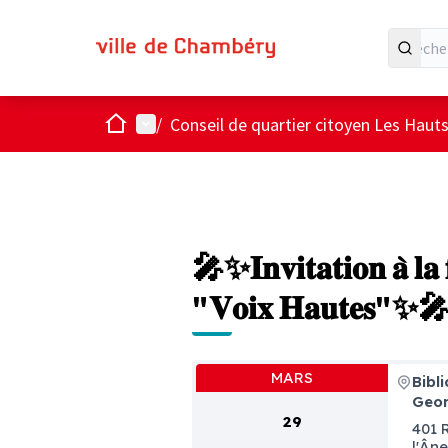
Accueil
Menu principal
/
Conseil de quartier citoyen Les Hau
🎤✨𝐈𝐧𝐯𝐢𝐭𝐚𝐭𝐢𝐨𝐧 𝐚̀ 𝐥𝐚 𝐟
"𝐕𝐨𝐢𝐱 𝐇𝐚𝐮𝐭𝐞𝐬"✨
MARS
Bibl
Geor
29
401 
l'Ân