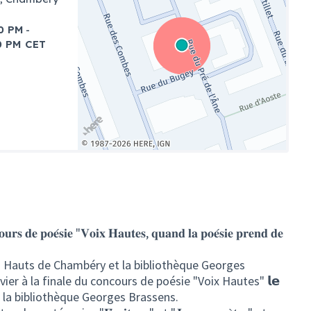
-
0 PM
0 PM CET
(Lien externe)
𝐨𝐮𝐫𝐬 𝐝𝐞 𝐩𝐨𝐞́𝐬𝐢𝐞 "𝐕𝐨𝐢𝐱 𝐇𝐚𝐮𝐭𝐞𝐬, 𝐪𝐮𝐚𝐧𝐝 𝐥𝐚 𝐩𝐨𝐞́𝐬𝐢𝐞 𝐩𝐫𝐞𝐧𝐝 𝐝𝐞
s Hauts de Chambéry et la bibliothèque Georges
vier à la finale du concours de poésie "Voix Hautes" 𝗹𝗲
𝟬 à la bibliothèque Georges Brassens.