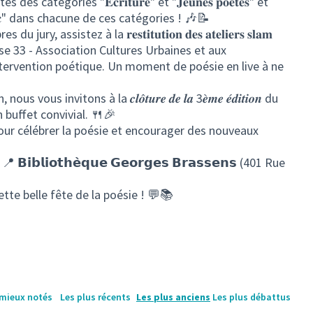
catégories "𝐄́𝐜𝐫𝐢𝐭𝐮𝐫𝐞" et "𝐉𝐞𝐮𝐧𝐞𝐬 𝐩𝐨𝐞̀𝐭𝐞𝐬" et
 𝐩𝐮𝐛𝐥𝐢𝐜" dans chacune de ces catégories ! 🎶📝
assistez à la 𝐫𝐞𝐬𝐭𝐢𝐭𝐮𝐭𝐢𝐨𝐧 𝐝𝐞𝐬 𝐚𝐭𝐞𝐥𝐢𝐞𝐫𝐬 𝐬𝐥𝐚𝐦
 33 - Association Cultures Urbaines et aux
ntervention poétique. Un moment de poésie en live à ne
us invitons à la 𝒄𝒍𝒐̂𝒕𝒖𝒓𝒆 𝒅𝒆 𝒍𝒂 3𝒆̀𝒎𝒆 𝒆́𝒅𝒊𝒕𝒊𝒐𝒏 du
d'un buffet convivial. 🍴🎉
r célébrer la poésie et encourager des nouveaux
📍 𝗕𝗶𝗯𝗹𝗶𝗼𝘁𝗵𝗲̀𝗾𝘂𝗲 𝗚𝗲𝗼𝗿𝗴𝗲𝘀 𝗕𝗿𝗮𝘀𝘀𝗲𝗻𝘀 (401 Rue
ette belle fête de la poésie ! 💬📚
 mieux notés
Les plus récents
Les plus anciens
Les plus débattus