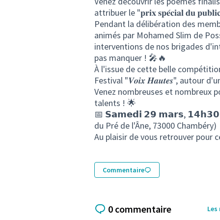
Venez découvrir les poèmes finalistes des 
attribuer le "𝐩𝐫𝐢𝐱 𝐬𝐩𝐞́𝐜𝐢𝐚𝐥 𝐝𝐮
Pendant la délibération des membres du jury, 
animés par Mohamed Slim de Posse
interventions de nos brigades d'i
pas manquer ! 🎤🔥
À l'issue de cette belle compétition, nous vo
Festival "𝑽𝒐𝒊𝒙 𝑯𝒂𝒖𝒕𝒆𝒔", autour 
Venez nombreuses et nombreux pou
talents ! 🌟
📅 𝗦𝗮𝗺𝗲𝗱𝗶 𝟮𝟵 𝗺𝗮𝗿𝘀, 𝟭𝟰𝗵𝟯𝟬 
du Pré de l'Âne, 73000 Chambéry)
Au plaisir de vous retrouver pour c
Commentaire
0 commentaire
Les