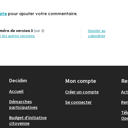
pte
pour ajouter votre commentaire.
méro de version 3
(sur 3)
Ajouter au
ir les autres versions
calendrier
Decidim
Mon compte
Re
Accueil
Créer un compte
Act
Démarches
Se connecter
Re
participatives
Tél
Budget d'initiative
Op
citoyenne