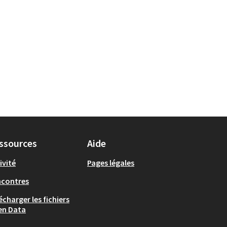
ssources
Aide
ivité
Pages légales
ncontres
écharger les fichiers
en Data