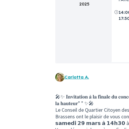
2025
14:0
17:3
Carlotta A.
🎤✨ 𝐈𝐧𝐯𝐢𝐭𝐚𝐭𝐢𝐨𝐧 𝐚̀ 𝐥𝐚 𝐟𝐢𝐧𝐚𝐥𝐞 𝐝𝐮 𝐜𝐨𝐧𝐜
𝐥𝐚 𝐡𝐚𝐮𝐭𝐞𝐮𝐫" " ✨🎤
Le Conseil de Quartier Citoyen de
Brassens ont le plaisir de vous con
𝘀𝗮𝗺𝗲𝗱𝗶 𝟮𝟵 𝗺𝗮𝗿𝘀 𝗮̀ 𝟭𝟰𝗵