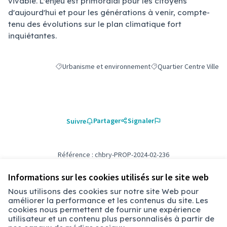
vivable. L'enjeu est primordial pour les citoyens
d'aujourd'hui et pour les générations à venir, compte-
tenu des évolutions sur le plan climatique fort
inquiétantes.
Urbanisme et environnement
Quartier Centre Ville
Filtrer les résultats de la catégorie : Urbanisme et envi
Filtrer les résultats pour 
Partager
Signaler
Suivre
Référence : chbry-PROP-2024-02-236
Numéro de version 2
(sur 2)
voir les autres versions
Vérifiez l'empreinte numérique
Informations sur les cookies utilisés sur le site web
Nous utilisons des cookies sur notre site Web pour
améliorer la performance et les contenus du site. Les
Conditions d'utilisation
cookies nous permettent de fournir une expérience
Paramètres des cookies
utilisateur et un contenu plus personnalisés à partir de
Chambéry sur X
Chambéry sur Facebook
Chambéry sur Instagram