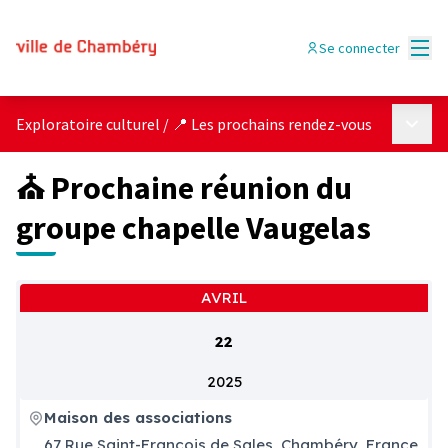
Menu
Se connecter
Menu p
Exploratoire culturel
/
📍 Les prochains rendez-vous
⛪ Prochaine réunion du
groupe chapelle Vaugelas
AVRIL
22
2025
Maison des associations
67 Rue Saint-François de Sales, Chambéry, France