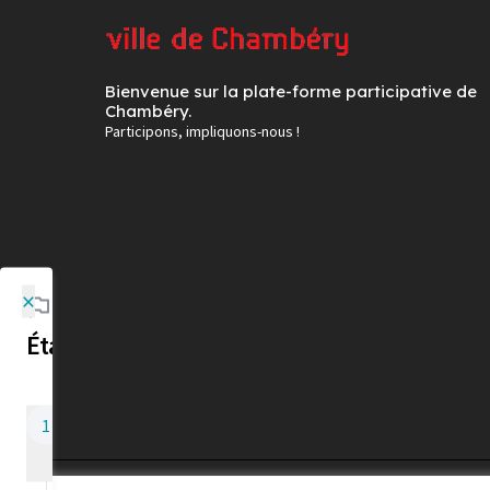
Bienvenue sur la plate-forme participative de
Chambéry.
Participons, impliquons-nous !
×
Étapes de la démarche
Concertation en
1
ligne
23/09/2024 - 18/10/2024