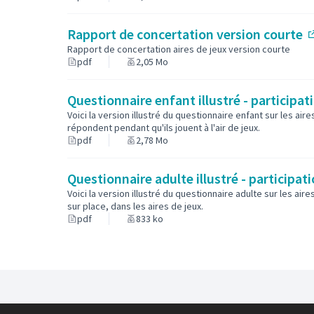
🧑‍🍼 Pour les assistantes maternelles, un at
novembre 2024
.
Rapport de concertation version courte
❓
Deux questionnaires à destination des en
(
Rapport de concertation aires de jeux version courte
disponibles en ligne jusqu'au 18 octobre 20
pdf
2,05 Mo
Les questionnaires, dessins, bulletins de vote e
ces différents temps ont été compilés dans un r
Questionnaire enfant illustré - particip
principales attentes des usagers et usagères po
Voici la version illustré du questionnaire enfant sur les ai
(ré)aménagées à Chambéry.
répondent pendant qu'ils jouent à l'air de jeux.
📓
Version longue du rapport de concertation
pdf
2,78 Mo
(S
📄
Version courte du rapport de concertation
(
Et ci-dessous l'essentiel à retenir :
Questionnaire adulte illustré - participa
Voici la version illustré du questionnaire adulte sur les ai
sur place, dans les aires de jeux.
pdf
833 ko