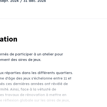
 sept. 2024 / 31 déc. 2026
tation
rnés de participer à un atelier pour
ment des aires de jeux.
 réparties dans les différents quartiers.
ne d'âge des jeux s'échelonne entre 11 et
tués ces dernières années ont révélé de
té. Ainsi, face à la vétusté de
des travaux de rénovation à mettre en
 réflexion globale sur les aires de jeux,