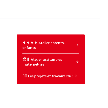
👨‍👩‍👧‍👦 Atelier parents-
enfants
🧑‍🍼 Atelier assitant-es
maternel-les
👷‍♀️ Les projets et travaux 2025