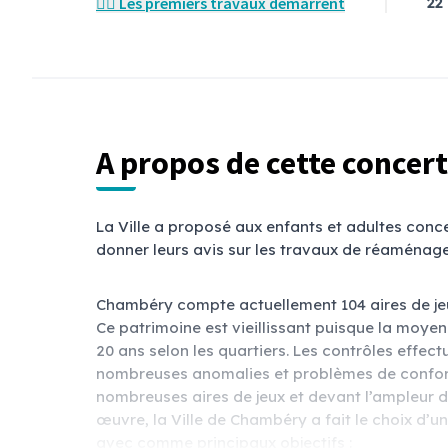
👷‍♀️ Les premiers travaux démarrent
22
A propos de cette concer
La Ville a proposé aux enfants et adultes conce
donner leurs avis sur les travaux de réaménage
Chambéry compte actuellement 104 aires de jeux
Ce patrimoine est vieillissant puisque la moyen
20 ans selon les quartiers. Les contrôles effec
nombreuses anomalies et problèmes de conformi
nombreuses aires de jeux et devant l’ampleur 
œuvre, la Ville de Chambéry a fait le choix d’une
avec comme principaux objectifs :