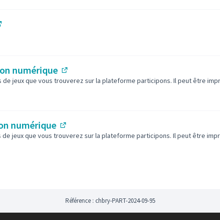
elier spécifique a eu lieu le jeudi 7
fants et des adultes étaient également
Lien externe)
24.
t prises de paroles récoltés au cours de
apport qui permet d'identifier les
ation numérique
ur les futures aires de jeux qui seront
(Lien externe)
res de jeux que vous trouverez sur la plateforme participons. Il peut être im
'ouvre dans un nouvel onglet)
S'ouvre dans un nouvel onglet)
tion numérique
(Lien externe)
res de jeux que vous trouverez sur la plateforme participons. Il peut être i
Référence : chbry-PART-2024-09-95