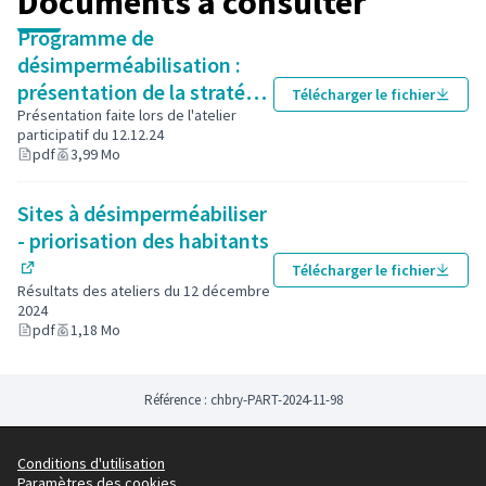
Documents à consulter
(S'ouvre dans un nouvel onglet)
Programme de
🗓️ Suite à cet atelier, d'autres rencontres seront
programmées au printemps pour présenter les projets
désimperméabilisation :
retenus sur la base des propositions citoyennes et,
présentation de la stratégie
Télécharger le fichier
selon les possibilités, envisager la réalisation de
de la Ville de Chambéry
Présentation faite lors de l'atelier
certains travaux sous un format de chantiers
participatif du 12.12.24
(Lien externe)
pdf
3,99 Mo
participatifs.
Vous souhaitez en apprendre davantage sur le
programme de désimperméabilisation engagé à
Sites à désimperméabiliser
Chambéry, vous pouvez consulter
la page dédiée sur le
- priorisation des habitants
site de la Ville chambery.fr
.
Télécharger le fichier
(Lien externe)
(Lien externe)
Résultats des ateliers du 12 décembre
2024
pdf
1,18 Mo
Référence : chbry-PART-2024-11-98
Conditions d'utilisation
Paramètres des cookies