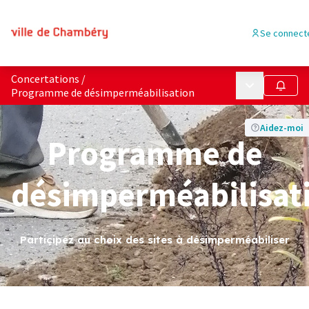
Se connect
Concertations
/
Menu principa
Suivre
Programme de désimperméabilisation
Aidez-moi
Programme de
désimperméabilisat
Participez au choix des sites à désimperméabiliser