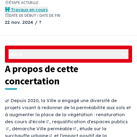
ÉTAPE ACTUELLE
🚧 Travaux en cours
DATE DE DÉBUT / DATE DE FIN
22 nov. 2024 / ?
Aller à:
A propos de cette
concertation
🌿 Depuis 2020, la Ville a engagé une diversité de
projets visant à redonner de la perméabilité aux sols et
à augmenter la place de la végétation :
renaturation
des cours d'école
,
requalification d'espaces publics
(S'ouvre dans un nouvel onglet)
, démarche
Ville perméable
,
étude sur la
(S'ouvre dans un nouvel onglet)
(Lien externe)
surchauffe urbaine
et l'impact positif de la