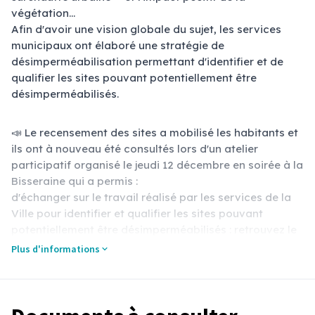
(Lien externe)
végétation...
Afin d'avoir une vision globale du sujet, les services
municipaux ont élaboré une stratégie de
désimperméabilisation permettant d'identifier et de
qualifier les sites pouvant potentiellement être
désimperméabilisés.
📣 Le recensement des sites a mobilisé les habitants et
ils ont à nouveau été consultés lors d'un atelier
participatif organisé le jeudi 12 décembre en soirée à la
Bisseraine qui a permis :
d'échanger sur le travail réalisé par les services de la
Ville pour identifier et qualifier les sites pouvant
potentiellement être désimperméabilisés : retrouvez le
support de présentation 👉️
ici
;
Plus d'informations
(S'ouvre dans un nouvel ong
de prioriser collectivement les sites à
désimperméabiliser dans les quartiers et plus
largement à l’échelle de la Ville : retrouvez le résultat
des ateliers 👉️
ici