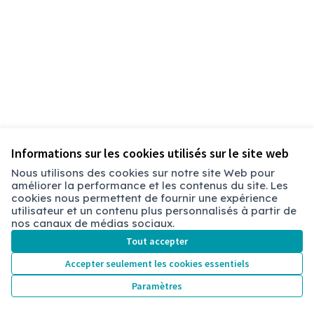
Informations sur les cookies utilisés sur le site web
Nous utilisons des cookies sur notre site Web pour
améliorer la performance et les contenus du site. Les
Conditions d'utilisation
cookies nous permettent de fournir une expérience
Paramètres des cookies
utilisateur et un contenu plus personnalisés à partir de
Chambéry sur X
Chambéry sur Facebook
Chambéry sur Instagram
nos canaux de médias sociaux.
(Lien externe)
(Lien externe)
(Lien externe)
Tout accepter
Accepter seulement les cookies essentiels
Licence Cre
(Lien extern
Paramètres
(Lien externe)
Site réalisé grâce au
logiciel libre Decidim
.
(Lien externe)