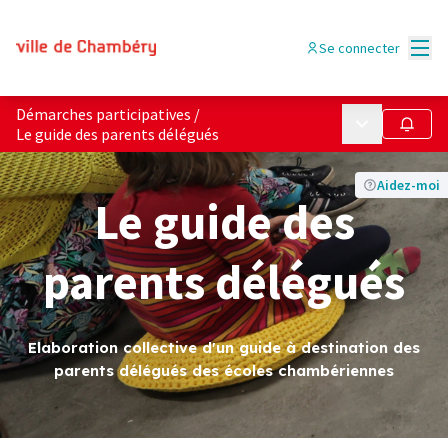
Menu
Se connecter
Démarches participatives
/
Menu principa
Suivre
Le guide des parents délégués
Aidez-moi
Le guide des
parents délégués
Elaboration collective d'un guide à destination des
parents délégués des écoles chambériennes