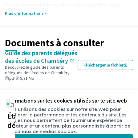
fonctionnement interne de l'école et les différents
acteurs intervenant. Face à ce constat et pour
Plus d'informations
encourager et accompagner les parents s'engageant
comme délégués, la Ville de Chambéry a voulu réaliser
un guide pratique pour :
Documents à consulter
🙋‍♀️ Préciser le rôle et les missions des parents délégués
;
Guide des parents délégués
📝 Expliquer le fonctionnement du conseil d'école,
des écoles de Chambéry
principale instance dans laquelle ils sont amenés à
Télécharger le fichier
(Lien externe)
Découvrez le guide des parents
siéger, ainsi que les spécificités chambériennes ;
délégués des écoles de Chambéry
🧑‍🏫 Présenter les acteurs de la communauté éducative
pdf
9,31 Mo
et le rôle de ces personnes ressources;
📆 Détailler les temps forts de l'année du délégué.
Référence : chbry-PART-2025-09-100
Informations sur les cookies utilisés sur le site web
×
Nous utilisons des cookies sur notre site Web pour
Étapes de la
améliorer la performance et les contenus du site. Les
Conditions d'utilisation
cookies nous permettent de fournir une expérience
©
a
telier Go -
Marion Pannier
Paramètres des cookies
démarche
utilisateur et un contenu plus personnalisés à partir de
Chambéry sur X
Chambéry sur Facebook
Chambéry sur Instagram
Afin de répondre le mieux possible aux besoins des
nos canaux de médias sociaux.
principaux intéressés avec ce guide, celui-ci a été
(Lien externe)
(Lien externe)
(Lien externe)