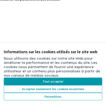
Informations sur les cookies utilisés sur le site web
Nous utilisons des cookies sur notre site Web pour
améliorer la performance et les contenus du site. Les
Conditions d'utilisation
cookies nous permettent de fournir une expérience
Paramètres des cookies
utilisateur et un contenu plus personnalisés à partir de
Chambéry sur X
Chambéry sur Facebook
Chambéry sur Instagram
nos canaux de médias sociaux.
(Lien externe)
(Lien externe)
(Lien externe)
Tout accepter
Accepter seulement les cookies essentiels
Licence Cre
(Lien extern
Paramètres
(Lien externe)
Site réalisé grâce au
logiciel libre Decidim
.
(Lien externe)