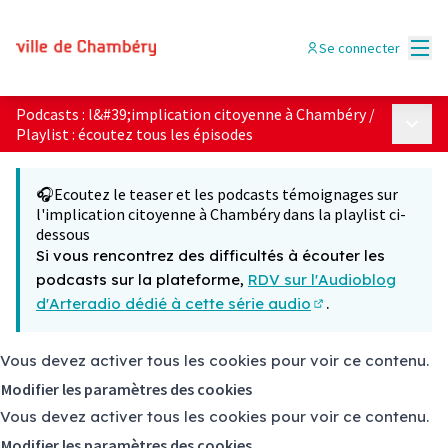
Menu
Se connecter
Podcasts : l&#39;implication citoyenne à Chambéry
/
Menu p
Playlist : écoutez tous les épisodes
🎧Ecoutez le teaser et les podcasts témoignages sur
l'implication citoyenne à Chambéry dans la playlist ci-
dessous
Si vous rencontrez des difficultés à écouter les
podcasts sur la plateforme,
RDV sur l'Audioblog
d'Arteradio dédié à cette série audio
.
(Lien externe)
Vous devez activer tous les cookies pour voir ce contenu.
Modifier les paramètres des cookies
Vous devez activer tous les cookies pour voir ce contenu.
Modifier les paramètres des cookies