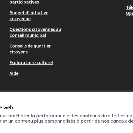
participatives
Tél
Budget d'initiative
Op
citoyenne
Questions citoyennes au
conseil municipal
Conseils de quartier
citoyens
Exploratoire culturel
Aide
arche d'urbanisme transitoire au Biollay
te web
ttes pour tester des orientations, de
pour améliorer la performance et les contenus du site. Les c
ore de coconcevoir les aménagements
ur et un contenu plus personnalisés à partir de nos canaux 
concernés par des travaux :