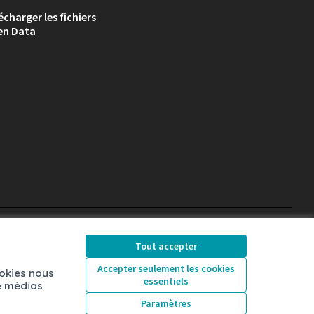
écharger les fichiers
en Data
Chambéry sur X
Chambéry sur Facebook
Chambéry sur Instag
Tout accepter
(Lien externe)
(Lien externe)
(Lien externe)
Accepter seulement les cookies
ookies nous
essentiels
de médias
Licence Creative Comm
(Lien externe)
Paramètres