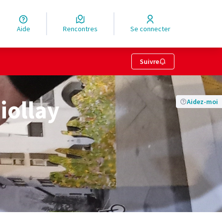
Aide
Rencontres
Se connecter
Suivre
iollay
Aidez-moi