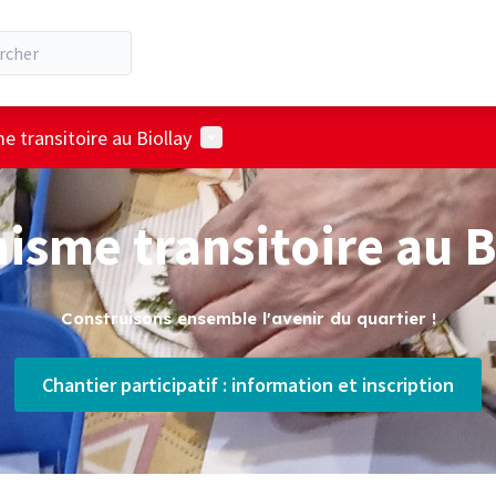
Menu utilisateur
e transitoire au Biollay
isme transitoire au B
Construisons ensemble l'avenir du quartier !
Chantier participatif : information et inscription