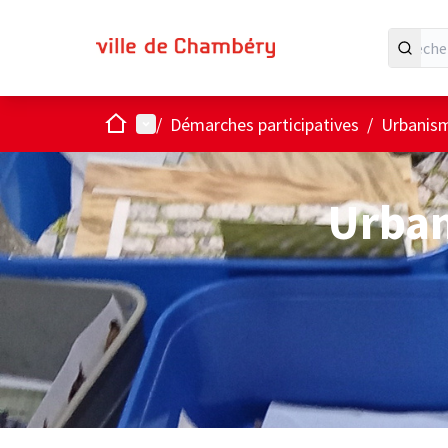
Accueil
Menu principal
/
Démarches participatives
/
Urbanism
Urban