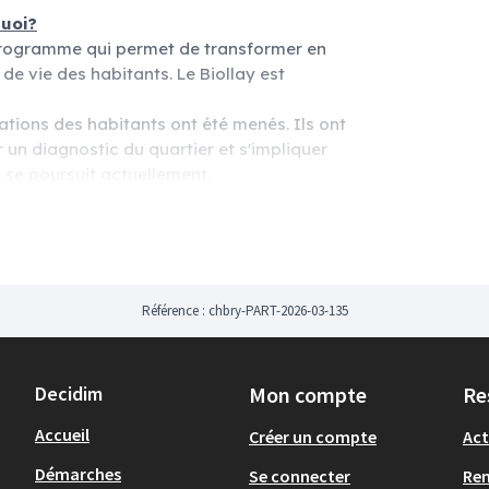
quoi?
 programme qui permet de transformer en
de vie des habitants. Le Biollay est
rtations des habitants ont été menés. Ils ont
 un diagnostic du quartier et s'impliquer
 se poursuit actuellement.
temporairement des espaces
conçus
idées ou de nouveaux usages avant de
 cadre des travaux de renouvellement
'installation de mobiliers urbains
Référence : chbry-PART-2026-03-135
iques, de signalétiques, ...
Decidim
Mon compte
Re
Accueil
Créer un compte
Act
Démarches
Se connecter
Re