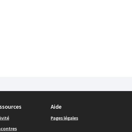
ssources
Aide
ivité
Pages légales
ncontres