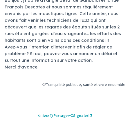
Bonjour, j'habite à l'angle de la rue Garibaldi et la rue
François Descotes et nous sommes régulièrement
envahis par les moustiques tigres. Cette année, nous
avons fait venir les techniciens de l'EID qui ont
découvert que les regards des égouts situés sur les 2
rues étaient gorgées d'eau stagnante... les efforts des
habitants sont bien vains dans ces conditions !!!
Avez-vous l'intention d'intervenir afin de régler ce
problème ? Si oui, pouvez-vous annoncer un délai et
surtout une information sur votre action.
Merci d'avance,
Tranquillité publique, santé et vivre ensemble
Filtrer les résultats de la catégorie : Tranquillité 
Partager
Signaler
Suivre