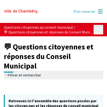
Menu
Se connecter
Questions citoyennes au conseil municipal
/
Menu p
💬 Questions citoyennes et réponses du Conseil Municipal
💬 Questions citoyennes et
réponses du Conseil
Municipal
Filtrer et rechercher
Retrouvez ici l'ensemble des questions posées par
les citoyen.nes et les réponses du conseil municipal