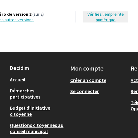
ro de version 2
(sur 2)
Vérifiez l'empreinte
 les autres versions
numérique
Decidim
Mon compte
Re
Accueil
Créer un compte
Act
Démarches
Se connecter
Re
participatives
Tél
Budget d'initiative
Op
citoyenne
Questions citoyennes au
conseil municipal