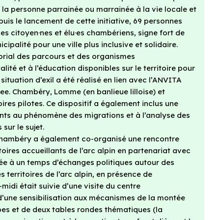
de la personne parrainée ou marrainée à la vie locale et
puis le lancement de cette initiative, 69 personnes
es citoyen·nes et élu·es chambériens, signe fort de
ipalité pour une ville plus inclusive et solidaire.
torial des parcours et des organismes
té et à l’éducation disponibles sur le territoire pour
situation d’exil a été réalisé en lien avec l’ANVITA
ee. Chambéry, Lomme (en banlieue lilloise) et
ires pilotes. Ce dispositif a également inclus une
ents au phénomène des migrations et à l’analyse des
sur le sujet.
 Chambéry a également co-organisé une rencontre
itoires accueillants de l’arc alpin en partenariat avec
iée à un temps d’échanges politiques autour des
es territoires de l’arc alpin, en présence de
midi était suivie d’une visite du centre
d’une sensibilisation aux mécanismes de la montée
es et de deux tables rondes thématiques (la