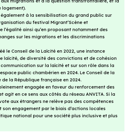
aux migrations et à la question transfrontalière, et la
e logement).
également à la sensibilisation du grand public sur
rganisation du festival Migrant’Scène et
de l’égalité ainsi qu’en proposant notamment des
anges sur les migrations et les discriminations
réé le Conseil de la Laïcité en 2022, une instance
e laïcité, de diversité des convictions et de cohésion
mmunication sur la laïcité et sur son rôle dans la
l’espace public chambérien en 2024. Le Conseil de la
ité de la République française en 2024.
 pleinement engagée en faveur du renforcement des
 et agit en ce sens aux côtés du réseau ANVITA. Si la
e vote aux étrangers ne relève pas des compétences
 son engagement par le biais d’actions locales
tique national pour une société plus inclusive et plus