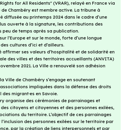
Rights for All Residents" (VRAR), relayé en France via
le de Chambéry est membre active. La tribune à
 été diffusée au printemps 2024 dans le cadre d’une
us ouverte à la signature, les contributions des
es peu de temps après sa publication.
sur l’Europe et sur le monde, forte d’une longue
des cultures d’ici et d’ailleurs.
affirmer ses valeurs d’hospitalité et de solidarité en
le des villes et des territoires accueillants (ANVITA)
novembre 2021. La Ville a renouvelé son adhésion
la Ville de Chambéry s’engage en soutenant
ssociations impliquées dans la défense des droits
l des migrant·es en Savoie.
éry organise des cérémonies de parrainages et
des citoyens et citoyennes et des personnes exilées,
ociations du territoire. L’objectif de ces parrainages
l’inclusion des personnes exilées sur le territoire par
nce, par la création de liens interpersonnels et par