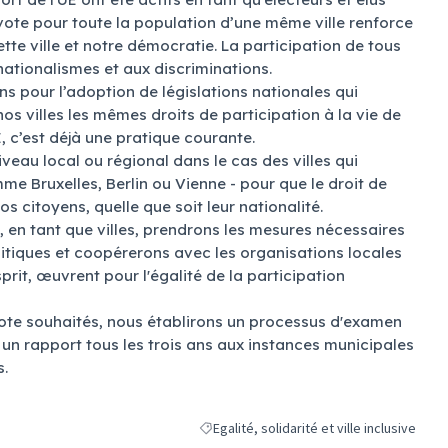
 vote pour toute la population d’une même ville renforce
cette ville et notre démocratie. La participation de tous
ationalismes et aux discriminations.
ns pour l’adoption de législations nationales qui
nos villes les mêmes droits de participation à la vie de
E, c’est déjà une pratique courante.
eau local ou régional dans le cas des villes qui
me Bruxelles, Berlin ou Vienne - pour que le droit de
nos citoyens, quelle que soit leur nationalité.
s, en tant que villes, prendrons les mesures nécessaires
litiques et coopérerons avec les organisations locales
prit, œuvrent pour l'égalité de la participation
vote souhaités, nous établirons un processus d'examen
 un rapport tous les trois ans aux instances municipales
s.
Egalité, solidarité et ville inclusive
Filtrer les résultats de la catégorie : Egalit