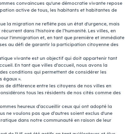
sommes convaincues qu'une démocratie vivante repose
ation active de tous, les habitants et habitantes de
que la migration ne reflète pas un état d'urgence, mais
écurrent dans l'histoire de l’humanité. Les villes, en
 pour l'immigration et, en tant que première et immédiate
ses au défi de garantir la participation citoyenne des
ue vivante est un objectif qui doit appartenir tant
cueil. En tant que villes d’accueil, nous avons la
r des conditions qui permettent de considérer les
 égaux ».
s de différence entre les citoyens de nos villes en
considérons tous les résidents de nos cités comme des
 sommes heureux d’accueillir ceux qui ont adopté la
us ne voulons pas que d’autres soient exclus d'une
cratique dans notre communauté en raison de leur
ort de l'UE ont été actifs en tant qu'électeurs et élus