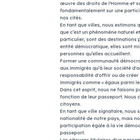
œuvre des droits de l'Homme et 
fondamentalement sur une particip
nos cités.
En tant que villes, nous estimons 
que c’est un phénomène naturel et r
particulier, sont des destinations
entité démocratique, elles sont mi
personnes qu’elles accueillent.
Former une communauté démocratiq
aux immigrés qu’à leur société d'ac
responsabilité d'offrir ou de crée
immigrés comme « égaux parmi les
Dans cet esprit, nous ne faisons pa
fonction de leur passeport. Nous 
citoyens.
En tant que ville signataire, nous
nationalité de notre pays, mais no
participation égale à la vie démo
passeport.
Les citoyens titulaires d'un passep