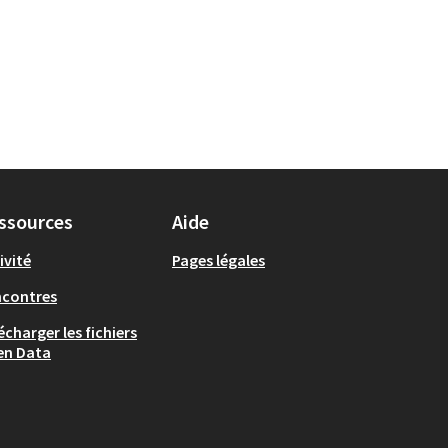
ssources
Aide
ivité
Pages légales
ncontres
écharger les fichiers
en Data