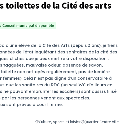
 toilettes de la Cité des arts
 Conseil municipal disponible
d'une élève de la Cité des Arts (depuis 3 ans), je tiens
années de l'état inquiétant des sanitaires de la cité des
lques clichés que je peux mettre à votre disposition :
rtes tagguées, mauvaise odeur, absence de savon,
toilette non nettoyés regulièrement, pas de lumière
r femmes). Cela n'est pas digne d'un conservatoire à
s que les sanitaires du RDC (un seul WC d'ailleurs ce
s ne pouvant emprunter les escaliers) sont aussi utilisé
ue par les personnes venant aux spectacles.
aux sont prévus à court terme.
Culture, sports et loisirs
Quartier Centre Ville
Filtrer les résultats de la catégorie : Culture, sports et 
Filtrer les résultats pour le 