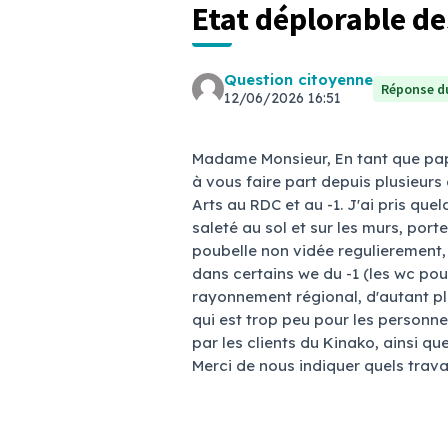
Etat déplorable des
Question citoyenne
Réponse du
12/06/2026 16:51
Madame Monsieur, En tant que papa 
à vous faire part depuis plusieurs 
Arts au RDC et au -1. J'ai pris que
saleté au sol et sur les murs, po
poubelle non vidée regulierement, 
dans certains we du -1 (les wc pou
rayonnement régional, d'autant plu
qui est trop peu pour les personne
par les clients du Kinako, ainsi q
Merci de nous indiquer quels trav